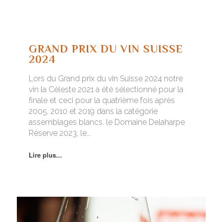
GRAND PRIX DU VIN SUISSE
2024
Lors du Grand prix du vin Suisse 2024 notre
vin la Céleste 2021 a été sélectionné pour la
finale et ceci pour la quatrième fois après
2005, 2010 et 2019 dans la catégorie
assemblages blancs. le Domaine Delaharpe
Réserve 2023, le...
Lire plus...