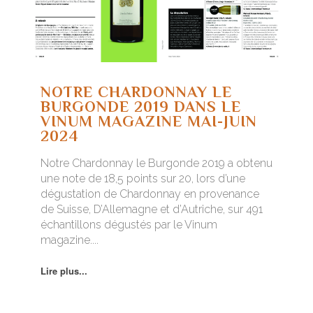
NOTRE CHARDONNAY LE
BURGONDE 2019 DANS LE
VINUM MAGAZINE MAI-JUIN
2024
Notre Chardonnay le Burgonde 2019 a obtenu
une note de 18,5 points sur 20, lors d’une
dégustation de Chardonnay en provenance
de Suisse, D’Allemagne et d’Autriche, sur 491
échantillons dégustés par le Vinum
magazine....
Lire plus...